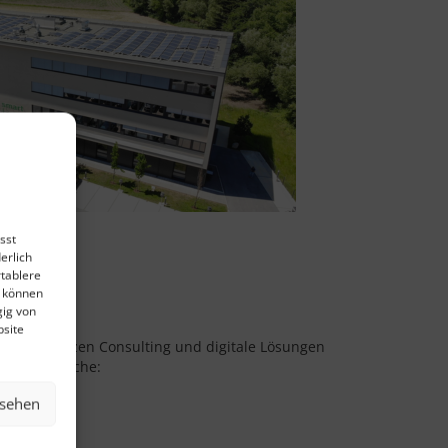
sst
erlich
rtablere
e können
gig von
gedacht
bsite
nkompetenzen Consulting und digitale Lösungen
 4 Kernbereiche:
nsehen
ing
ng