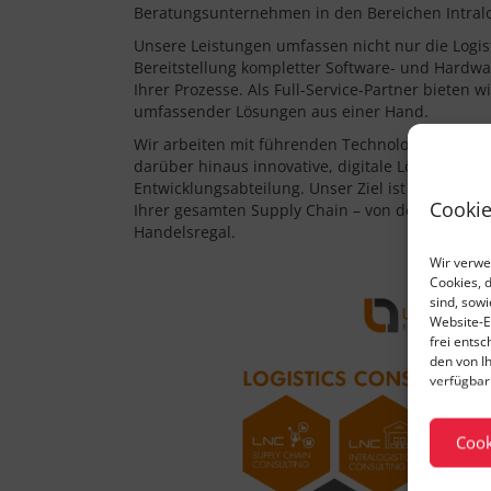
Beratungsunternehmen in den Bereichen Intralo
Unsere Leistungen umfassen nicht nur die Logis
Bereitstellung kompletter Software- und Hardwa
Ihrer Prozesse. Als Full-Service-Partner bieten 
umfassender Lösungen aus einer Hand.
Wir arbeiten mit führenden Technologieunter
darüber hinaus innovative, digitale Lösungen i
Entwicklungsabteilung. Unser Ziel ist die Optim
Cookie
Ihrer gesamten Supply Chain – von der Produktio
Handelsregal.
Wir verwe
Cookies, 
sind, sow
Website-E
frei ents
den von I
verfügbar 
Cook