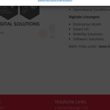
Digitalisation Consult
Operational Excellenc
Digitale Lösungen:
Enterprise WLAN
Smart IoT
Mobility Solutions
Software Solutions
Mehr Infos unter:
www.ln
t
Nützliche Links
mbH
Veranstaltungs-AGB