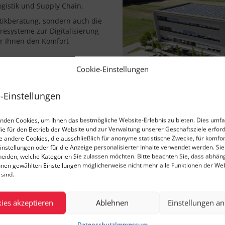
gistik und Supply Chain.
tikberatung, sondern auch die
resysteme zur Digitalisierung
wir Ihnen den Komfort
nehmen zusammen und entwickeln
Cookie-Einstellungen
n unserer hausinternen
ierung und Effizienzsteigerung
-Einstellungen
n über die Logistik bis hin zum
nden Cookies, um Ihnen das bestmögliche Website-Erlebnis zu bieten. Dies umfa
die für den Betrieb der Website und zur Verwaltung unserer Geschäftsziele erford
ie andere Cookies, die ausschließlich für anonyme statistische Zwecke, für komfo
instellungen oder für die Anzeige personalisierter Inhalte verwendet werden. Si
cheiden, welche Kategorien Sie zulassen möchten. Bitte beachten Sie, dass abhän
Kernkompetenzen neu 
hnen gewählten Einstellungen möglicherweise nicht mehr alle Funktionen der We
Die übergeordneten Ker
sind.
gliedert LNConsult je in
Consulting:
ies akzeptieren
Ablehnen
Einstellungen a
Supply Chain Consult
Intralogistics Consulti
Datenschutz
Impressum