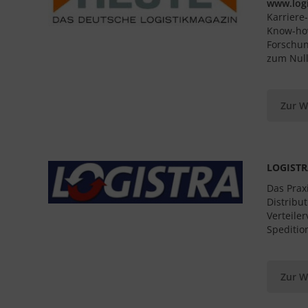
www.logi
Karriere
Know-how
Forschun
zum Null
Zur W
LOGIST
Das Prax
Distribu
Verteile
Speditio
Zur W