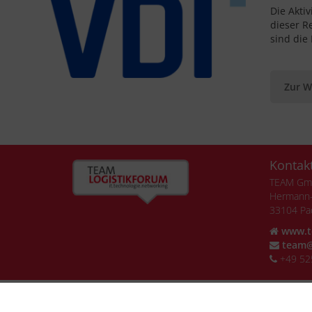
Die Akti
dieser R
sind die
Zur W
Kontak
TEAM G
Hermann-
33104 Pa
www.t
team@
+49 52