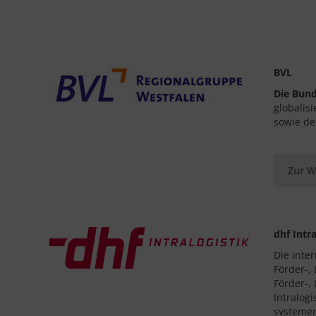
BVL
Die Bund
globalis
sowie d
Zur W
dhf Intra
Die inte
Förder-,
Förder-,
Intralog
systemen