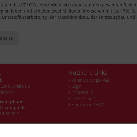
vitäten des VDI OWL erstrecken sich dabei auf den gesamten Regier
egion leben und arbeiten zwei Millionen Menschen mit ca. 1700 
 Kunststoffverarbeitung, der Maschinenbau, der Fahrzeugbau und d
ebsite
t
Nützliche Links
mbH
Veranstaltungs-AGB
Löns-Straße 88
Login
derborn
Impressum
Datenschutz
eam-pb.de
Homepage TEAM
team-pb.de
54 8008-0
© TEAM GmbH, 2026
Impressum
Fon +49 5254 8008-0