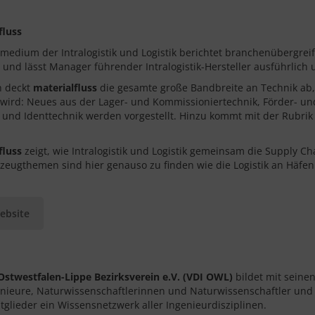
fluss
medium der Intralogistik und Logistik berichtet branchenübergr
 und lässt Manager führender Intralogistik-Hersteller ausführlich
ch deckt
materialfluss
die gesamte große Bandbreite an Technik ab, di
 wird: Neues aus der Lager- und Kommissioniertechnik, Förder- und
 und Identtechnik werden vorgestellt. Hinzu kommt mit der Rubrik 
fluss
zeigt, wie Intralogistik und Logistik gemeinsam die Supply C
zeugthemen sind hier genauso zu finden wie die Logistik an Häfen
ebsite
Ostwestfalen-Lippe Bezirksverein e.V. (VDI OWL)
bildet mit seine
nieure, Naturwissenschaftlerinnen und Naturwissenschaftler und
tglieder ein Wissensnetzwerk aller Ingenieurdisziplinen.