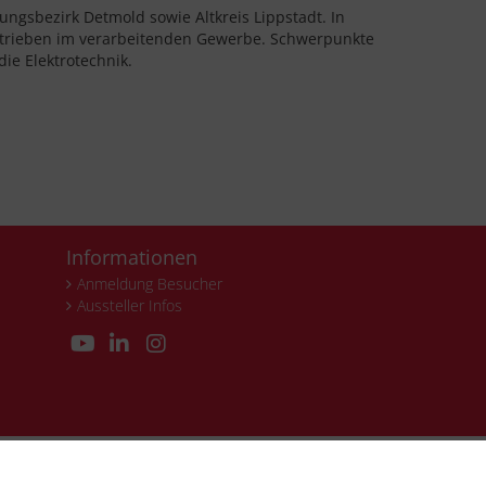
ungsbezirk Detmold sowie Altkreis Lippstadt. In
Betrieben im verarbeitenden Gewerbe. Schwerpunkte
ie Elektrotechnik.
Informationen
Anmeldung Besucher
Aussteller Infos