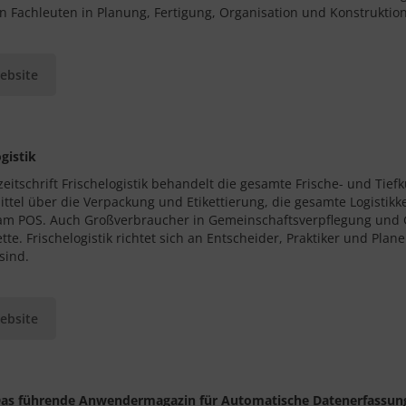
n Fachleuten in Planung, Fertigung, Organisation und Konstruktion
ebsite
ogistik
zeitschrift Frischelogistik behandelt die gesamte Frische- und Tiefk
ttel über die Verpackung und Etikettierung, die gesamte Logistikk
am POS. Auch Großverbraucher in Gemeinschaftsverpflegung und 
ette. Frischelogistik richtet sich an Entscheider, Praktiker und Pla
 sind.
ebsite
Das führende Anwendermagazin für Automatische Datenerfassung