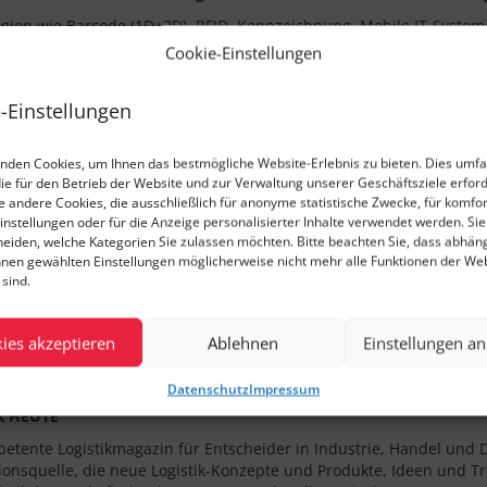
gien wie Barcode (1D+2D), RFID, Kennzeichnung, Mobile IT-Systeme
, in ihren unterschiedlichen technologischen Ausprägungen und A
Cookie-Einstellungen
eiterentwickelt. Sie bilden die Basistechnologie für effiziente Pro
pfungsketten von Industrie, Handel und Dienstleistung.
-Einstellungen
t leistet in diesen Themenfeldern seit über 30 Jahren ihren Beitra
lich, praxisgerecht und branchenübergreifend über das gesamte 
nden Cookies, um Ihnen das bestmögliche Website-Erlebnis zu bieten. Dies umfa
nd zu diesen Themenbereichen stellt die ident im Internet unter
w
die für den Betrieb der Website und zur Verwaltung unserer Geschäftsziele erford
Das Anbieterverzeichnis“ ihren Lesern und Interessierten zur Verfüg
ie andere Cookies, die ausschließlich für anonyme statistische Zwecke, für komfo
r AIM-D e. V., Industrieverband für Automatische Identifikation,
instellungen oder für die Anzeige personalisierter Inhalte verwendet werden. Si
and, Österreich und Schweiz.
cheiden, welche Kategorien Sie zulassen möchten. Bitte beachten Sie, dass abhän
hnen gewählten Einstellungen möglicherweise nicht mehr alle Funktionen der We
sind.
ebsite
ies akzeptieren
Ablehnen
Einstellungen a
Datenschutz
Impressum
K HEUTE
etente Logistikmagazin für Entscheider in Industrie, Handel und Di
ionsquelle, die neue Logistik-Konzepte und Produkte, Ideen und Tr