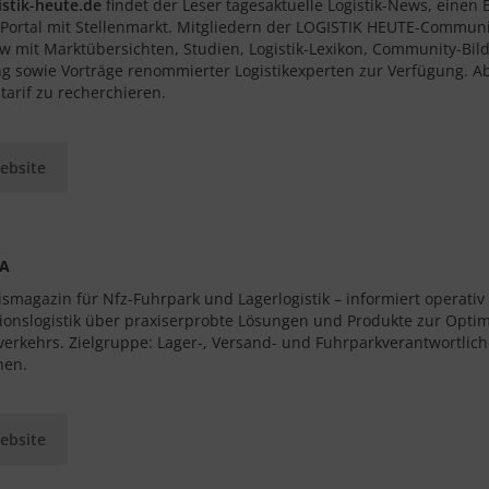
stik-heute.de
findet der Leser tagesaktuelle Logistik-News, eine
-Portal mit Stellenmarkt. Mitgliedern der LOGISTIK HEUTE-Communit
 mit Marktübersichten, Studien, Logistik-Lexikon, Community-Bild
g sowie Vorträge renommierter Logistikexperten zur Verfügung. Abo
tarif zu recherchieren.
ebsite
RA
ismagazin für Nfz-Fuhrpark und Lagerlogistik – informiert operativ
tionslogistik über praxiserprobte Lösungen und Produkte zur Opt
rverkehrs. Zielgruppe: Lager-, Versand- und Fuhrparkverantwortli
nen.
ebsite