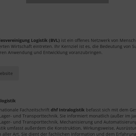
esvereinigung Logistik (BVL)
ist ein offenes Netzwerk von Menschen
ierten Wirtschaft eintreten. Ihr Kernziel ist es, die Bedeutung von
eren Anwendung und Entwicklung voranzubringen.
ebsite
logistik
rnationale Fachzeitschrift
dhf Intralogistik
befasst sich mit dem Ges
 Lager- und Transporttechnik. Sie informiert monatlich (außer im Ja
 Lager- und Transporttechnik, Mechanisierung und Automatisierung 
istik umfasst außerdem die Konstruktion, Wirkungsweise, Ausrüstu
 aller Art. Sie dient der fachlichen Information und dem Erfahr