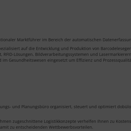
nationaler Marktführer im Bereich der automatischen Datenerfassu
ezialisiert auf die Entwicklung und Produktion von Barcodelesege
, RFID-Lösungen, Bildverarbeitungssystemen und Lasermarkierern
nd im Gesundheitswesen eingesetzt um Effizienz und Prozessqualit
ungs- und Planungsbüro organisiert, steuert und optimiert dobülog
ehmen zugeschnittene Logistikkonzepte verhelfen Ihnen zu Kostens
 damit zu entscheidenden Wettbewerbsvorteilen.