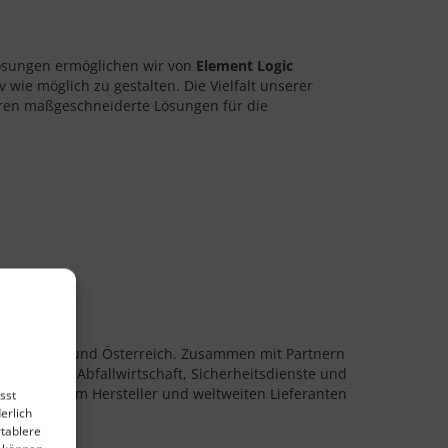
klösungen ermöglichen wir von
Element Logic
 wie möglich zu gestalten. Die Vielfalt unserer
ren maßgeschneiderte Lösungen für die
eutschland und Österreich. Zusammen mit Partnern
r, Militär, Abfallwirtschaft, Sicherheitsdienste und
uppe, einem Hersteller und weltweiten Lieferanten
sst
erlich
rtablere