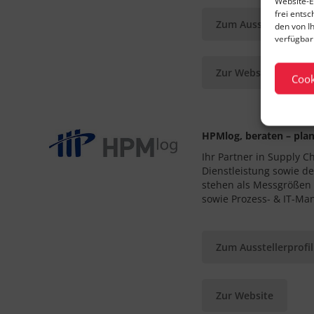
Website-E
frei ents
Zum Ausstellerprofil
den von I
verfügbar 
Zur Website
Cook
HPMlog, beraten – pla
Ihr Partner in Supply C
Dienstleistung sowie de
stehen als Messgrößen 
sowie Prozess- & IT-Ma
Zum Ausstellerprofil
Zur Website