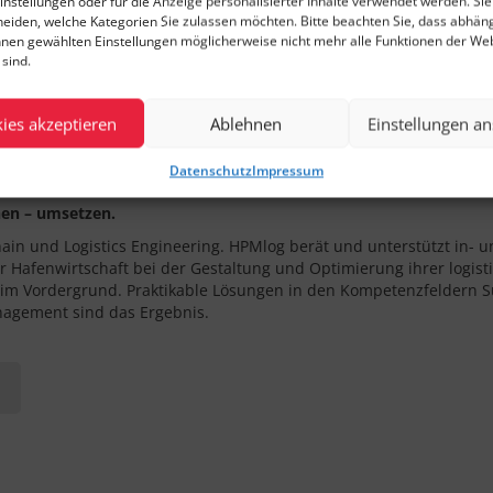
instellungen oder für die Anzeige personalisierter Inhalte verwendet werden. Si
cheiden, welche Kategorien Sie zulassen möchten. Bitte beachten Sie, dass abhän
hnen gewählten Einstellungen möglicherweise nicht mehr alle Funktionen der We
sind.
ies akzeptieren
Ablehnen
Einstellungen a
Datenschutz
Impressum
nen – umsetzen.
hain und Logistics Engineering. HPMlog berät und unterstützt in- 
r Hafenwirtschaft bei der Gestaltung und Optimierung ihrer logisti
im Vordergrund. Praktikable Lösungen in den Kompetenzfeldern S
nagement sind das Ergebnis.