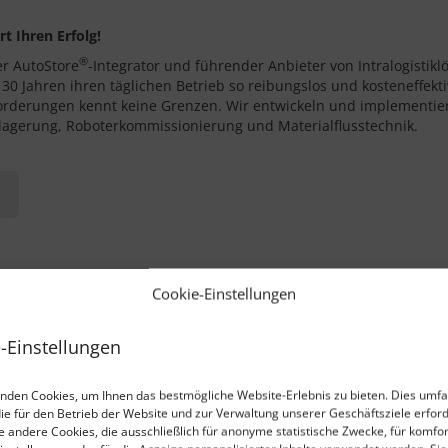
t Ihren Erfolg!
®
er AutoStore
-Integrator und führender Anbieter von Intralogisti
0 Jahren ihren täglichen Betrieb so reibungslos und kosteneffektiv
rderungen kennt keine Grenzen. Wir entwickeln und implementie
elagerung, Roboterkommissionierung und Materialflusstechnik.
Cookie-Einstellungen
-Einstellungen
mbH
ist ein Lieferant von robusten PDAs und Mobilcomputern in D
y komplette Mobillösungen für Forstwirtschaft, Öffentlichen Verkeh
eichen. Handheld Germany ist eine Niederlassung der Handheld Gr
nden Cookies, um Ihnen das bestmögliche Website-Erlebnis zu bieten. Dies umfa
ter.
die für den Betrieb der Website und zur Verwaltung unserer Geschäftsziele erford
ie andere Cookies, die ausschließlich für anonyme statistische Zwecke, für komfo