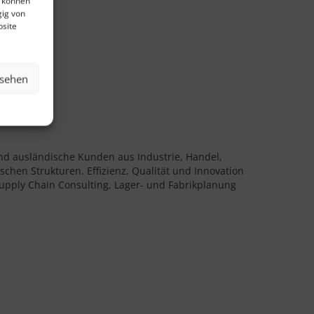
e können
gig von
bsite
nsehen
und ausländische Kunden aus Industrie, Handel,
schen Strukturen. Effizienz, Qualität und Innovation
upply Chain Consulting, Lager- und Fabrikplanung