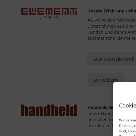
Unsere Erfahrung sicher
Als weltweit erfahrenst
Unternehmen seit über 3
Kunden und deren Anfo
automatische Kleinteil
Zum Ausstellerprofil
Zur Website
Cookie
Handheld Germany G
liefert Handheld German
ähnlichen Industrieber
Wir verwe
für robuste Mobilcompu
Cookies, 
sind, sow