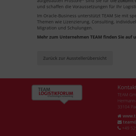
aufgebauten ProStore
sind Sie für die Zukunft 
und schaffen die Voraussetzungen für Ihr Logist
Im Oracle-Business unterstützt TEAM Sie mit spe
Themen wie Lizenzierung, Consulting, individue
Migration und Schulungen.
Mehr zum Unternehmen TEAM finden Sie auf 
Zurück zur Ausstellerübersicht
Kontak
TEAM G
Hermann-
33104 Pa
www.t
team@
+49 52