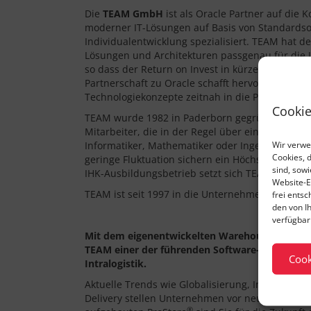
Die
TEAM GmbH
ist als Oracle Partner auf die 
moderner IT-Lösungen auf Basis von Standardso
Individualentwicklung spezialisiert. TEAM hat d
Lösungen und Architekturen passgenau für die 
so dass der Return on Invest in kürzester Zeit e
Partnerschaft zu Oracle schafft hervorragende 
Technologiekonzepte zeitnah in die Praxis zu üb
Cookie
TEAM wurde 1982 in Paderborn gegründet und b
Mitarbeiter, die in der Regel über einen akadem
Wir verwe
Informatiker, Mathematiker oder Ingenieure ver
Cookies, 
geringe Fluktuation sichern ein Höchstmaß an K
sind, sow
IHK-Ausbildungsbetrieb setzt sich TEAM aktiv f
Website-E
TEAM ist seit 1997 in die Unternehmensgruppe M
frei ents
den von I
verfügbar 
Mit dem eigenentwickelten Warehouse Manag
TEAM einer der führenden Software-Anbieter fü
Cook
Intralogistik.
Aktuelle Trends wie Globalisierung, Industrie 
Delivery stellen Unternehmen vor neue Heraus
®