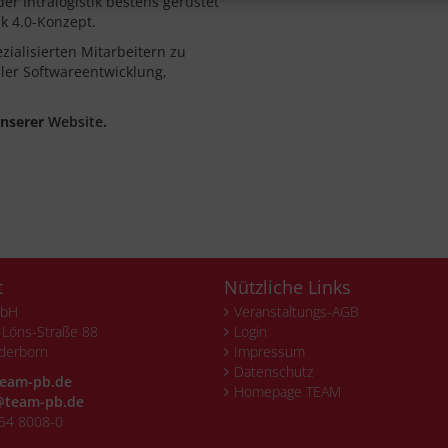
der Intralogistik bestens gerüstet
ik 4.0-Konzept.
zialisierten Mitarbeitern zu
ller Softwareentwicklung,
unserer
Website
.
t
Nützliche Links
mbH
Veranstaltungs-AGB
Löns-Straße 88
Login
derborn
Impressum
Datenschutz
eam-pb.de
Homepage TEAM
team-pb.de
54 8008-0