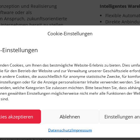
Konzeption und Realisierung
Intelligentes Wa
ftware oder als
Flexible Automat
en Anspruch, zukunftsorientierte
Direkte Anbind
Unternehmen bereit zu stellen,
maßgeschneider
rfolgen kann. Die enge
Cookie-Einstellungen
Beratungskoope
Möglichkeiten, neueste
Innovative Stap
erführen.
Dienstleistungs
-Einstellungen
eschäftigt heute 100
Richtlinienkonf
ischen Abschluss als
Beleglose Kommi
nden Cookies, um Ihnen das bestmögliche Website-Erlebnis zu bieten. Dies umfa
fügen. Kontinuität und eine
Handschuhscann
die für den Betrieb der Website und zur Verwaltung unserer Geschäftsziele erford
ompetenz in den Projekten. Als
Perfekte Analys
ie andere Cookies, die ausschließlich für anonyme statistische Zwecke, für komfo
ür die Nachwuchsförderung ein.
Dynamische Res
Das Video wird
instellungen oder für die Anzeige personalisierter Inhalte verwendet werden. Si
der Cloud
aterna integriert.
cheiden, welche Kategorien Sie zulassen möchten. Bitte beachten Sie, dass abhän
geladen und abge
hnen gewählten Einstellungen möglicherweise nicht mehr alle Funktionen der We
eine direkte 
sind.
Servern auf. Es g
®
ement System ProStore
ist
r innovative Lösungen in der
ies akzeptieren
Ablehnen
Einstellungen a
4.0, E-Commerce oder Same-Day-
Datenschutz
Impressum
forderungen. Mit dem modular