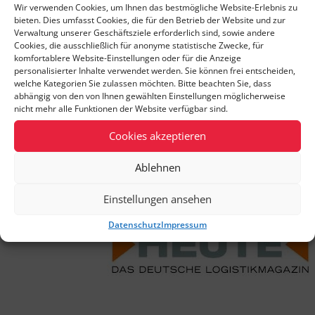
Wir verwenden Cookies, um Ihnen das bestmögliche Website-Erlebnis zu
den „ident Markt – Das Anbieterverzeichnis“ ihren Lesern
bieten. Dies umfasst Cookies, die für den Betrieb der Website und zur
und Interessierten zur Verfügung. Das Magazin ident ist
Verwaltung unserer Geschäftsziele erforderlich sind, sowie andere
seit 1996 das offizielle Organ der AIM-D e. V.,
Cookies, die ausschließlich für anonyme statistische Zwecke, für
Industrieverband für Automatische Identifikation,
komfortablere Website-Einstellungen oder für die Anzeige
personalisierter Inhalte verwendet werden. Sie können frei entscheiden,
Datenerfassung und Mobile Datenkommunikation für
welche Kategorien Sie zulassen möchten. Bitte beachten Sie, dass
Deutschland, Österreich und Schweiz.
abhängig von den von Ihnen gewählten Einstellungen möglicherweise
nicht mehr alle Funktionen der Website verfügbar sind.
Cookies akzeptieren
Zur Website
Ablehnen
Einstellungen ansehen
Datenschutz
Impressum