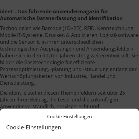
ident – Das führende Anwendermagazin für
Automatische Datenerfassung und Identifikation
Technologien wie Barcode (1D+2D), RFID, Kennzeichnung,
Mobile IT-Systeme, Drucken & Applizieren, Logistiksoftware
und die Sensorik, in ihren unterschiedlichen
technologischen Ausprägungen und Anwendungsfeldern,
haben sich in den letzten Jahren stetig weiterentwickelt. Sie
bilden die Basistechnologie für effiziente
Prozessoptimierung, -planung und -steuerung entlang der
Wertschöpfungsketten von Industrie, Handel und
Dienstleistung.
Die ident leistet in diesen Themenfeldern seit über 25
Jahren ihren Beitrag, die Leser und die zukünftigen
Anwender verständlich, praxisgerecht und
branchenübergreifend über das gesamte
Cookie-Einstellungen
Leistungsspektrum zu informieren.
Cookie-Einstellungen
Begleitend zu diesen Themenbereichen stellt die ident im
Internet unter
www.ident.de
ein Informationsportal und