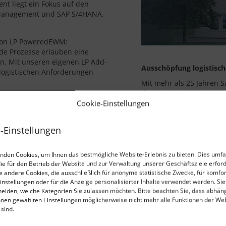
t liegt ein Fokus auf den
Management und SAP S/4HANA.
tion LP PoweredEWM:
nde Prozesse erlauben eine
. Mit unseren eigenen LP Add-
Ausschöpfung logistisch
 logistischen Anforderungen
Mit mehr als 25 Jahren S
decken wir alle Phasen v
Cookie-Einstellungen
unterstützen bei der Iden
Erstellung maßgeschnei
Implementierung sowie n
-Einstellungen
unterstützen bspw. bei d
Chain, beim (Re-)Design 
oder bei der Optimieru
nden Cookies, um Ihnen das bestmögliche Website-Erlebnis zu bieten. Dies umfa
die für den Betrieb der Website und zur Verwaltung unserer Geschäftsziele erford
ie andere Cookies, die ausschließlich für anonyme statistische Zwecke, für komfo
Unsere Kernkompetenz
instellungen oder für die Anzeige personalisierter Inhalte verwendet werden. Si
cheiden, welche Kategorien Sie zulassen möchten. Bitte beachten Sie, dass abhän
Logistik-, SAP- & Bra
hnen gewählten Einstellungen möglicherweise nicht mehr alle Funktionen der We
Mit jahrzehntelanger 
sind.
Prozesse und branche