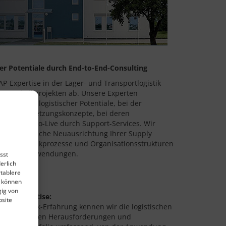
er Potentiale durch End-to-End-Consulting
AP-Expertise in der Lager- und Transportlogistik
on Logistikprojekten ab. Unsere Experten
tifizierung logistischer Potentiale, bei der
derter Umsetzungskonzepte, bei deren
ach dem Go-Live durch Support-Services. Wir
er strategische Neuausrichtung Ihrer Supply
Ihrer Logistikprozesse und Organisationsstrukturen
ng der IT-Anwendungen.
sst
erlich
rtablere
en:
e können
gig von
nchenexpertise:
bsite
Lagerlogistik-Erfahrung kennen wir die logistischen
nspezifischen Herausforderungen und