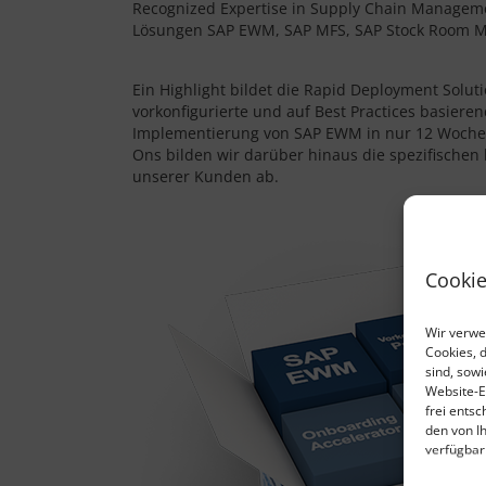
Recognized Expertise in Supply Chain Managemen
Lösungen SAP EWM, SAP MFS, SAP Stock Room 
Ein Highlight bildet die Rapid Deployment Solu
vorkonfigurierte und auf Best Practices basiere
Implementierung von SAP EWM in nur 12 Wochen
Ons bilden wir darüber hinaus die spezifischen
unserer Kunden ab.
Cookie
Wir verwe
Cookies, 
sind, sow
Website-E
frei ents
den von I
verfügbar 