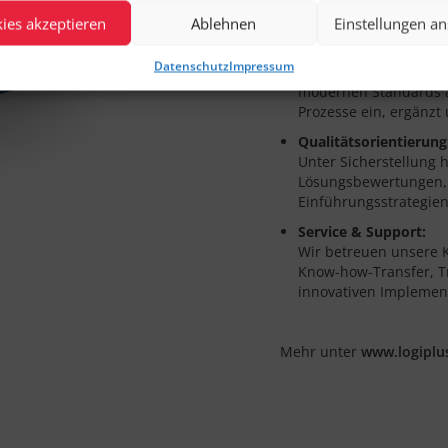
beherrschen das SAP 
bis zur Architektur un
ies akzeptieren
Ablehnen
Einstellungen a
Hochwertige Beratun
Datenschutz
Impressum
Unsere Experten zeig
modernen Standards au
Prozesse ein, ergänzt
Qualitätsorientierung
Unter Sicherstellung 
Lösungsbewertungen, 
Einführungsstrategien
Service & Support:
Wir betreuen unsere 
Know-how-Transfer, Tr
innovativen Implemen
Mehr unter
www.logiplu