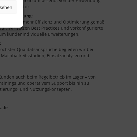
Produktportfolio umfassend, von der Anwendung
d Infrastruktur.
nsehen
g & Umsetzung:
en Wege zu mehr Effizienz und Optimierung gemäß
f. Wir setzen Best Practices und vorkonfigurierte
 um kundenindividuelle Erweiterungen.
:
höchster Qualitätsansprüche begleiten wir bei
Machbarkeitsstudien, Einsatzanalysen und
.
Kunden auch beim Regelbetrieb im Lager – von
ainings und operativem Support bis hin zu
tierungs- und Nutzungskonzepten.
s.de