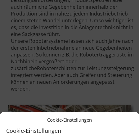
auch räumliche Gegebenheiten innerhalb der
Produktion sind in nahezu jedem Industriebetrieb
einem steten Wandel unterlegen. Umso wichtiger ist
es, dass die Investition in die Anlagentechnik nicht in
eine Sackgasse führt.
Unsere Robotersysteme lassen sich auch Jahre nach
der ersten Inbetriebnahme an neue Gegebenheiten
anpassen. So können z.B. die Robotertraggerüste im
Nachhinein vergrößert oder
zusätzlicheRoboterschlitten zur Leistungssteigerung
integriert werden. Aber auch Greifer und Steuerung
können an neuen Anforderungen angepasst
werden.
Cookie-Einstellungen
Cookie-Einstellungen