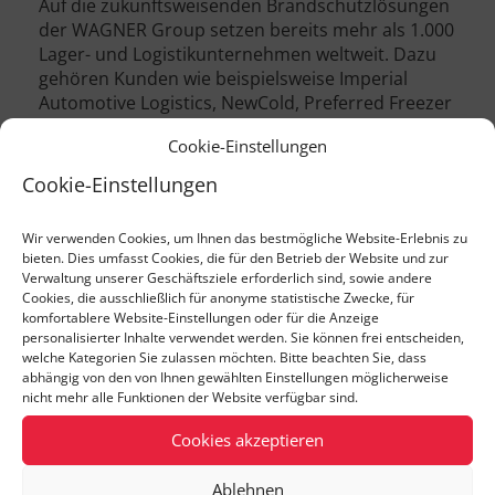
Auf die zukunftsweisenden Brandschutzlösungen
der WAGNER Group setzen bereits mehr als 1.000
Lager- und Logistikunternehmen weltweit. Dazu
gehören Kunden wie beispielsweise Imperial
Automotive Logistics, NewCold, Preferred Freezer
Services, KLM Logistik, New Cold Advanced Cold
Cookie-Einstellungen
Logistics, British Library, BASF, Kern & Sohn und
viele weitere.
Cookie-Einstellungen
Mehr als 750 Mitarbeiter an Standorten weltweit
sorgen mit engagierter Forschungs- und
Wir verwenden Cookies, um Ihnen das bestmögliche Website-Erlebnis zu
Entwicklungsarbeit sowie einem 24h-Service dafür,
bieten. Dies umfasst Cookies, die für den Betrieb der Website und zur
Verwaltung unserer Geschäftsziele erforderlich sind, sowie andere
dass Brandschutzlösungen von WAGNER individuell
Cookies, die ausschließlich für anonyme statistische Zwecke, für
an die Bedürfnisse der Kunden angepasst werden.
komfortablere Website-Einstellungen oder für die Anzeige
personalisierter Inhalte verwendet werden. Sie können frei entscheiden,
welche Kategorien Sie zulassen möchten. Bitte beachten Sie, dass
Erfahren Sie mehr über unsere praxisorientierten
abhängig von den von Ihnen gewählten Einstellungen möglicherweise
nicht mehr alle Funktionen der Website verfügbar sind.
Brandschutzlösungen auf
www.wagnergroup.com
.
Cookies akzeptieren
Aktive Brandvermeidung sichert die
Ablehnen