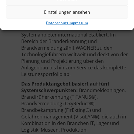
Lieferfähigkeit von Logistikunternehmen
Einstellungen ansehen
Seit 1976 entwickelt und realisiert die WAGNER
Group GmbH technische Brandschutzanlagen
Datenschutz
Impressum
und hat sich als innovativer Lösungs- und
Systemanbieter international etabliert. Im
Bereich der Branderkennung und
Brandvermeidung zählt WAGNER zu den
Technologieführern weltweit und deckt von der
Planung und Projektierung über den
Anlagenbau bis hin zum Service das komplette
Leistungsportfolio ab.
Das Produktangebot basiert auf fünf
Systemschwerpunkten:
Brandmeldeanlagen,
Brandfrüherkennung (TITANUS®),
Brandvermeidung (OxyReduct®),
Brandbekämpfung (FirExting®) und
Gefahrenmanagement (VisuLAN®), die auch in
Kombination in den Branchen IT, Lager und
Logistik, Museen, Produktion,